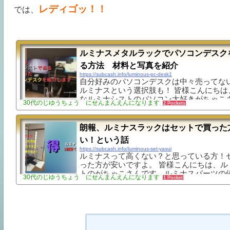
レディゴッ！！
では、
ルミナスメタルラックでパソコンデスク
る方法 材料と写真を紹介
https://subcash.info/luminous-pc-desk1
自分好みのパソコンデスクは中々売ってな
ルミナスという選択肢も！ 皆様こんにちは
なルミナシストのパソコン大好きがちゃこ
30代のじゆうちょう にせんまんえんになります
2 Pockets
自分好みのパソコンデスクが中々見つから
いる読者様はいらっしゃいますか？そんな
ミナスラック（メタルラック）で自作する
朗報、ルミナスラックはセットで買った
もですよ。理由は、 自分の欲しい機能を満
い！という話
随時カスタマイズ可能だからです。特にDT
https://subcash.info/luminous-set-yasui
方は、後から機材が増えてデスク買い替え
ルミナスって高くない？と思っている方！
になり得ますが、ルミナスラックは良いで
った方が安いですよ。 皆様こんにちは、ル
まわせる上に後か...
トのがちゃこさんです。ルミナスパーツの
30代のじゆうちょう にせんまんえんになります
1 Pocket
に驚愕している読者様はいらっしゃいます
長持ちと言っても、意外と高いですよね。
枚2,000円とかしますものね。そんな時は
物をお得に買いましょう！という話をこの
介していきます。セットだと3分の1以下の
たりしますよ。この記事を読むと、セット