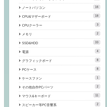
16
ノートパソコン
18
CPU&マザーボード
3
CPUクーラー
2
メモリ
33
SSD&HDD
4
電源
8
グラフィックボード
8
PCケース
1
ケースファン
2
その他自作PCパーツ
11
マウス&キーボード
2
スピーカー等PC音響系