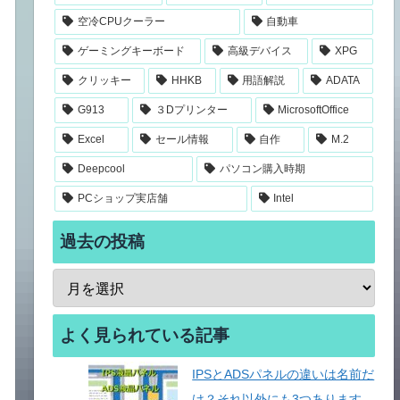
空冷CPUクーラー
自動車
ゲーミングキーボード
高級デバイス
XPG
クリッキー
HHKB
用語解説
ADATA
G913
３Dプリンター
MicrosoftOffice
Excel
セール情報
自作
M.2
Deepcool
パソコン購入時期
PCショップ実店舗
Intel
過去の投稿
よく見られている記事
IPSとADSパネルの違いは名前だ
け？それ以外にも3つあります