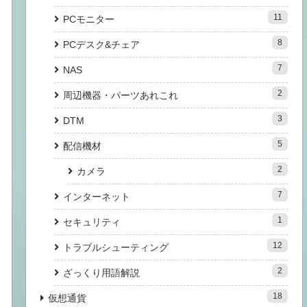
11
PCモニター
8
PCデスク&チェア
7
NAS
2
周辺機器・パーツあれこれ
3
DTM
5
配信機材
2
カメラ
7
インターネット
1
セキュリティ
12
トラブルシューティング
2
ざっくり用語解説
18
仮想通貨