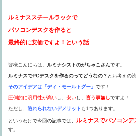
ルミナススチールラックで
パソコンデスクを作ると
最終的に安価ですよ！という話
皆様こんにちは、
ルミナシストのがちゃこさん
です。
ルミナスでPCデスクを作るのってどうなの？
とお考えの
そのアイデアは「ディ・モールトグー」
です！
圧倒的に汎用性が高い
し、
安い
し、
言う事無し
ですよ！
ただし、
逃れられないデメリット
も1つあります。
ルミナスでパソコンデ
というわけで今回の記事では、
す。