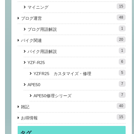
15
マイニング
48
ブログ運営
1
ブログ用語解説
20
バイク関連
1
バイク用語解説
6
YZF-R25
5
YZFR25 カスタマイズ・修理
7
APE50
7
APE50修理シリーズ
40
雑記
15
お得情報
タグ