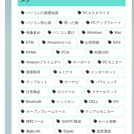
パソコンの基礎知識
PCカスタマイズ
パソコン初心者
買った物
PCアップグレード
画像多め
パソコン選び
Windows
Mac
DTM
Amazonセール
お得情報
NAS
NVMe
PCIe
内蔵SSD
Amazonプライムデー
キーボード
PCモニター
資格取得
ルミナス
インターネット
チップセット
カーナビ
バウヒュッテ
注意喚起
ロジクール
スチールラック
Bluetooth
ヘッドホン
DELL
DIY
オープンフレームケース
デュアルモニター
便利ツール
自作PC構成
セール攻略
無線LAN
Elgato
仮想通貨