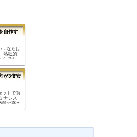
を自作す
い…ならば
、熱狂的
さんです。
ずに困って
方には、ル
のもいいか
方が3倍安
載出来る
Mをする
なんてこと
セットで買
すよ。使い
ミナシス
値段の高さ
か？いくら
シェルフ１
、セットの
記事では紹
価格で買え
で買うとい