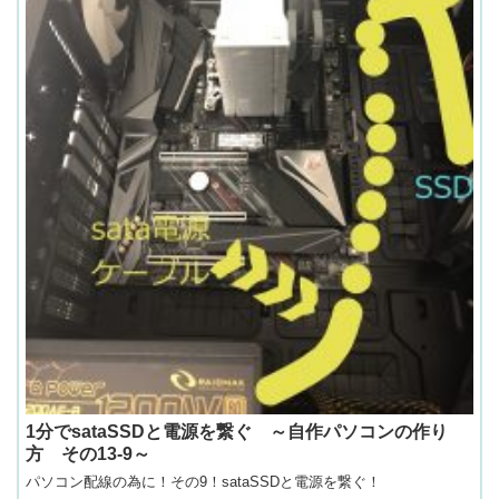
1分でsataSSDと電源を繋ぐ ～自作パソコンの作り
方 その13-9～
パソコン配線の為に！その9！sataSSDと電源を繋ぐ！