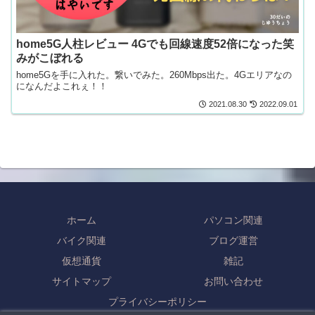
home5G人柱レビュー 4Gでも回線速度52倍になった笑
みがこぼれる
home5Gを手に入れた。繋いでみた。260Mbps出た。4Gエリアなの
になんだよこれぇ！！
2021.08.30
2022.09.01
ホーム
パソコン関連
バイク関連
ブログ運営
仮想通貨
雑記
サイトマップ
お問い合わせ
プライバシーポリシー