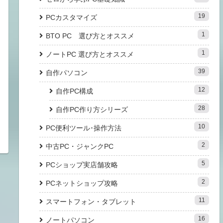
19
PCカスタマイズ
1
BTO PC 選び方とオススメ
1
ノートPC 選び方とオススメ
39
自作パソコン
12
自作PC構成
28
自作PC作り方シリーズ
10
PC便利ツール･操作方法
2
中古PC・ジャンクPC
5
PCショップ実店舗攻略
2
PCネットショップ攻略
11
スマートフォン・タブレット
16
ノートパソコン