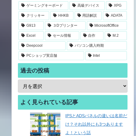
ゲーミングキーボード
高級デバイス
XPG
クリッキー
HHKB
用語解説
ADATA
G913
３Dプリンター
MicrosoftOffice
Excel
セール情報
自作
M.2
Deepcool
パソコン購入時期
PCショップ実店舗
Intel
過去の投稿
よく見られている記事
IPSとADSパネルの違いは名前だ
け？それ以外にも3つあります
よ！という話