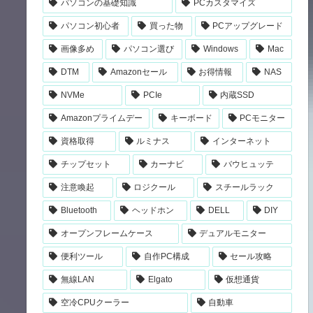
パソコンの基礎知識
PCカスタマイズ
パソコン初心者
買った物
PCアップグレード
画像多め
パソコン選び
Windows
Mac
DTM
Amazonセール
お得情報
NAS
NVMe
PCIe
内蔵SSD
Amazonプライムデー
キーボード
PCモニター
資格取得
ルミナス
インターネット
チップセット
カーナビ
バウヒュッテ
注意喚起
ロジクール
スチールラック
Bluetooth
ヘッドホン
DELL
DIY
オープンフレームケース
デュアルモニター
便利ツール
自作PC構成
セール攻略
無線LAN
Elgato
仮想通貨
空冷CPUクーラー
自動車