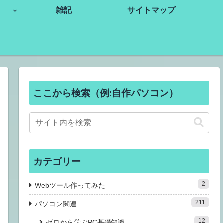
雑記
サイトマップ
ここから検索（例:自作パソコン）
カテゴリー
2
Webツール作ってみた
211
パソコン関連
12
ゼロから学ぶPC基礎知識