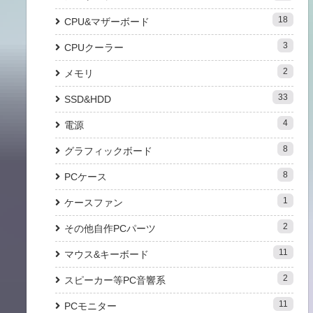
18
CPU&マザーボード
3
CPUクーラー
2
メモリ
33
SSD&HDD
4
電源
8
グラフィックボード
8
PCケース
1
ケースファン
2
その他自作PCパーツ
11
マウス&キーボード
2
スピーカー等PC音響系
11
PCモニター