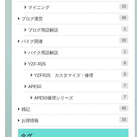
15
マイニング
48
ブログ運営
1
ブログ用語解説
20
バイク関連
1
バイク用語解説
6
YZF-R25
5
YZFR25 カスタマイズ・修理
7
APE50
7
APE50修理シリーズ
40
雑記
15
お得情報
タグ