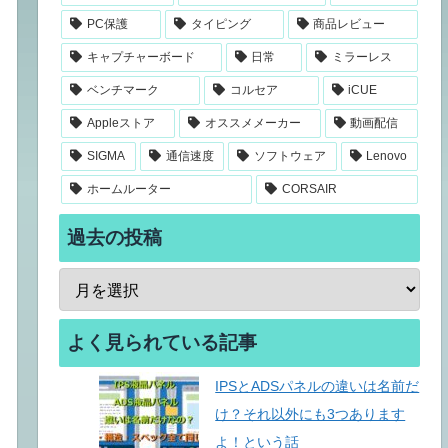
PC保護
タイピング
商品レビュー
キャプチャーボード
日常
ミラーレス
ベンチマーク
コルセア
iCUE
Appleストア
オススメメーカー
動画配信
SIGMA
通信速度
ソフトウェア
Lenovo
ホームルーター
CORSAIR
過去の投稿
よく見られている記事
IPSとADSパネルの違いは名前だ
け？それ以外にも3つあります
よ！という話