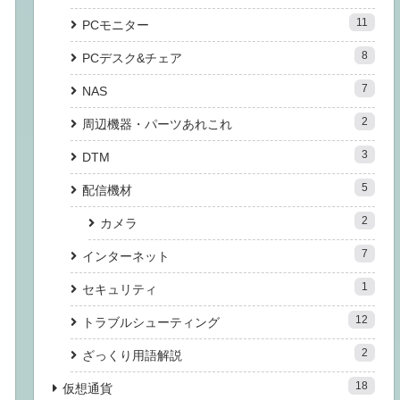
11
PCモニター
8
PCデスク&チェア
7
NAS
2
周辺機器・パーツあれこれ
3
DTM
5
配信機材
2
カメラ
7
インターネット
1
セキュリティ
12
トラブルシューティング
2
ざっくり用語解説
18
仮想通貨