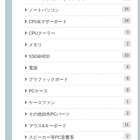
16
ノートパソコン
18
CPU&マザーボード
3
CPUクーラー
2
メモリ
33
SSD&HDD
4
電源
8
グラフィックボード
8
PCケース
1
ケースファン
2
その他自作PCパーツ
11
マウス&キーボード
2
スピーカー等PC音響系