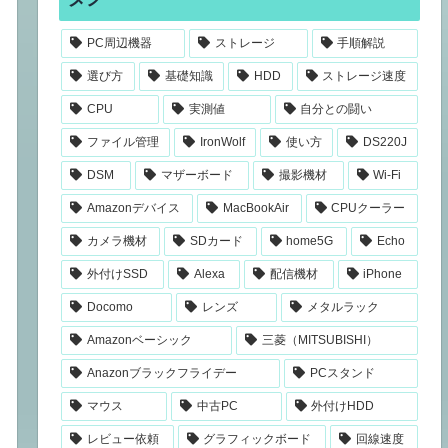
PC周辺機器
ストレージ
手順解説
選び方
基礎知識
HDD
ストレージ速度
CPU
実測値
自分との闘い
ファイル管理
IronWolf
使い方
DS220J
DSM
マザーボード
撮影機材
Wi-Fi
Amazonデバイス
MacBookAir
CPUクーラー
カメラ機材
SDカード
home5G
Echo
外付けSSD
Alexa
配信機材
iPhone
Docomo
レンズ
メタルラック
Amazonベーシック
三菱（MITSUBISHI）
Anazonブラックフライデー
PCスタンド
マウス
中古PC
外付けHDD
レビュー依頼
グラフィックボード
回線速度