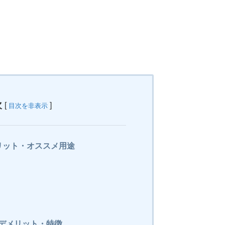
次
[
]
目次を非表示
リット・オススメ用途
・デメリット・特徴