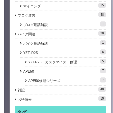
15
マイニング
48
ブログ運営
1
ブログ用語解説
20
バイク関連
1
バイク用語解説
6
YZF-R25
5
YZFR25 カスタマイズ・修理
7
APE50
7
APE50修理シリーズ
40
雑記
15
お得情報
タグ