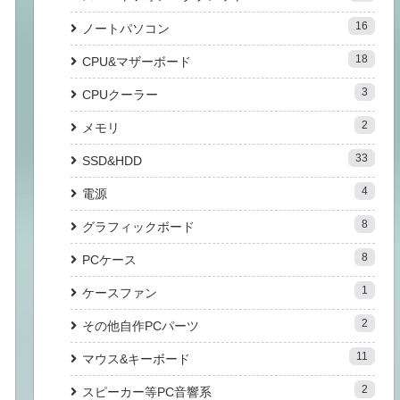
16
ノートパソコン
18
CPU&マザーボード
3
CPUクーラー
2
メモリ
33
SSD&HDD
4
電源
8
グラフィックボード
8
PCケース
1
ケースファン
2
その他自作PCパーツ
11
マウス&キーボード
2
スピーカー等PC音響系