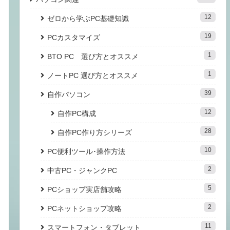
12
ゼロから学ぶPC基礎知識
19
PCカスタマイズ
1
BTO PC 選び方とオススメ
1
ノートPC 選び方とオススメ
39
自作パソコン
12
自作PC構成
28
自作PC作り方シリーズ
10
PC便利ツール･操作方法
2
中古PC・ジャンクPC
5
PCショップ実店舗攻略
2
PCネットショップ攻略
11
スマートフォン・タブレット