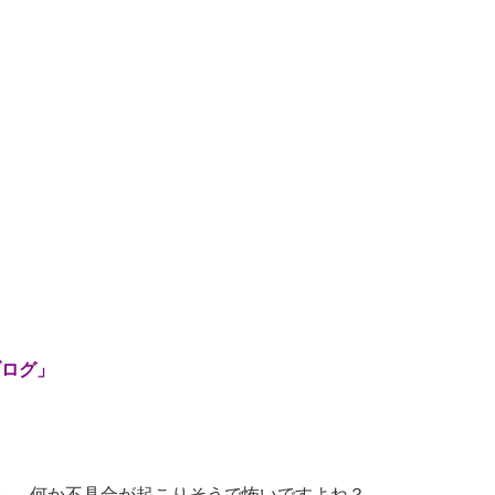
ブログ」
し、何か不具合が起こりそうで怖いですよね？