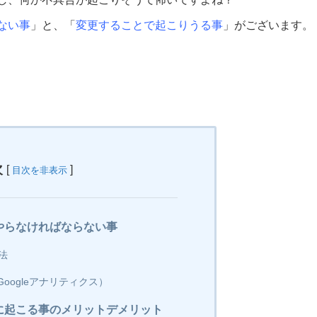
ない事
」と、「
変更することで起こりうる事
」がございます。
次
[
]
目次を非表示
やらなければならない事
法
oogleアナリティクス）
に起こる事のメリットデメリット