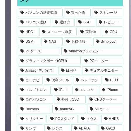
パソコンの基礎知識
買った物
ストレージ
パソコン選び
選び方
SSD
レビュー
HDD
ストレージ速度
実測値
CPU
DSM
NAS
お得情報
Synology
PCケース
Amazonプライムデー
グラフィックボード(GPU)
PCモニター
Amazonデバイス
日用品
デュアルモニター
カーナビ
便利ツール
ヘッドホン
DELL
エルゴトロン
iPad
エレコム
iPhone
自作パソコン
外付けSSD
CPUクーラー
Docomo
home5G
SDカード
クリッキー
PCスタンド
マウス
HHKB
サンワ
レンズ
ADATA
G913