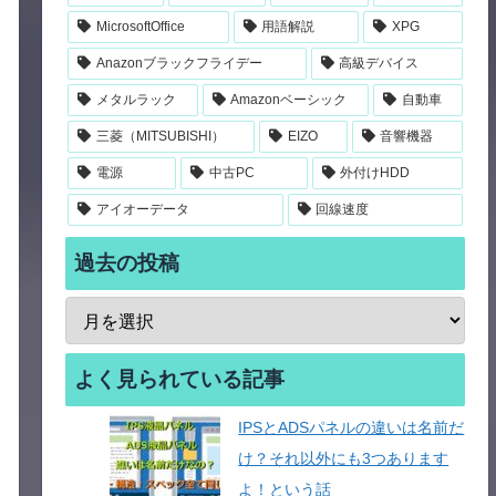
MicrosoftOffice
用語解説
XPG
Anazonブラックフライデー
高級デバイス
メタルラック
Amazonベーシック
自動車
三菱（MITSUBISHI）
EIZO
音響機器
電源
中古PC
外付けHDD
アイオーデータ
回線速度
過去の投稿
よく見られている記事
IPSとADSパネルの違いは名前だ
け？それ以外にも3つあります
よ！という話