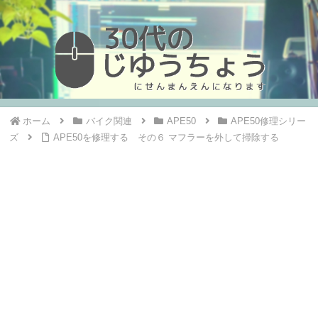
ホーム
バイク関連
APE50
APE50修理シリー
ズ
APE50を修理する その６ マフラーを外して掃除する