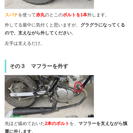
スパナ
を使って
赤丸
のとこの
ボルトを1本
外します。
外してる最中に気付くと思いますが、
グラグラになってくる
ので、支えながら外してください
。
左手は支えるだけ。
その３ マフラーを外す
先ほど緩めておいた
2本のボルト
を、
マフラーを支えながら慎
重に外します
。