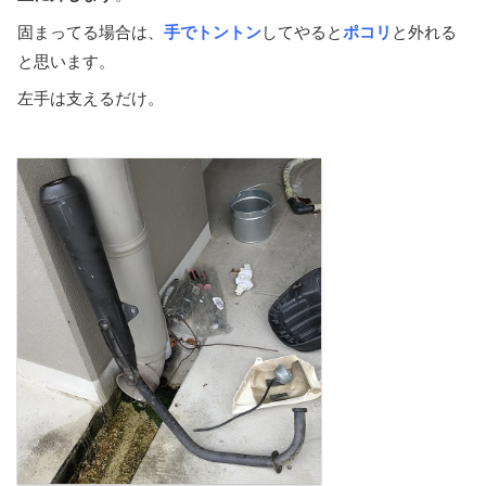
固まってる場合は、
手で
トントン
してやると
ポコリ
と外れる
と思います。
左手は支えるだけ。