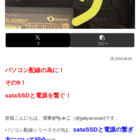
X
コピー
2019.08.05
パソコン配線の為に！
その9！
sataSSDと電源を繋ぐ！
皆様こんにちは、僕事
がちゃこ
（@gatyacosan)です。
sataSSDと電源の繋ぎ
パソコン配線シリーズその9は、
方について紹介