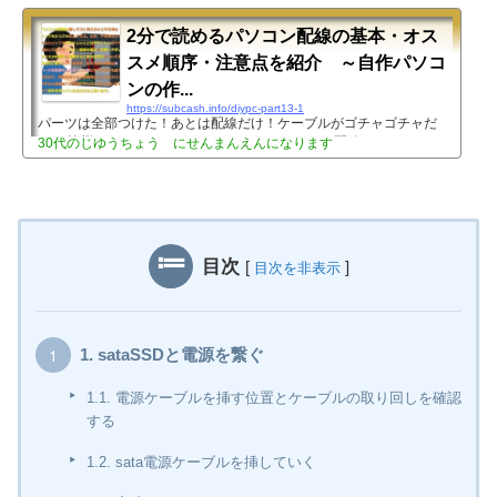
った理由としまして、「別にそんな詳しく紹介してい
らんけど前回自作したのは10年くらい前で、手順自
2分で読めるパソコン配線の基本・オス
信ない」「ざっくりと手順だけ見たいぜ！」と思った
スメ順序・注意点を紹介 ～自作パソコ
りするんじゃないか？と思ったからです。 ね？便利
で...
ンの作...
https://subcash.info/diypc-part13-1
パーツは全部つけた！あとは配線だけ！ケーブルがゴチャゴチャだ
よ！ 皆様こんにちは、がちゃこです。パソコンの配線はようわから
30代のじゆうちょう にせんまんえんになります
ん！という読者様はいらっしゃいますか？今回の記事では、パソコ
ン配線の 基本 順序 注意点をざっくり紹介していきます。各パーツ
の接続方法について詳細を知りたい方は、各項目に詳細リンクを貼
りますので、そちらから飛んで読んでいただければ、お目当ての情
報が手に入るかと思います。なので今回の記事は「パソコン配線の
目次」みたいな扱いですね。細かく紹介していくと、とても長くな
目次
[
]
目次を非表示
る上に読み...
1.
sataSSDと電源を繋ぐ
1.1.
電源ケーブルを挿す位置とケーブルの取り回しを確認
する
1.2.
sata電源ケーブルを挿していく