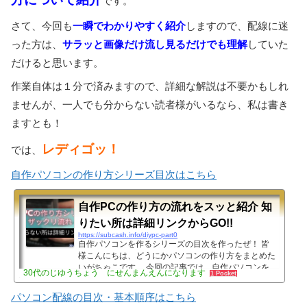
です。
さて、今回も
一瞬でわかりやすく紹介
しますので、配線に迷
った方は、
サラッと画像だけ流し見るだけでも理解
していた
だけると思います。
作業自体は１分で済みますので、詳細な解説は不要かもしれ
ませんが、一人でも分からない読者様がいるなら、私は書き
ますとも！
レディゴッ！
では、
自作パソコンの作り方シリーズ目次はこちら
自作PCの作り方の流れをスッと紹介 知
りたい所は詳細リンクからGO!!
https://subcash.info/diypc-part0
自作パソコンを作るシリーズの目次を作ったぜ！ 皆
様こんにちは、どうにかパソコンの作り方をまとめた
いがちゃこです。 今回の記事では、自作パソコンを
30代のじゆうちょう にせんまんえんになります
1 Pocket
作る手順をザックリと紹介しつつ、読者様が希望する
記事にパッと飛べるようにする為の目次的な意味合い
パソコン配線の目次・基本順序はこちら
で作っていこうと思います。 この記事を書こうと思