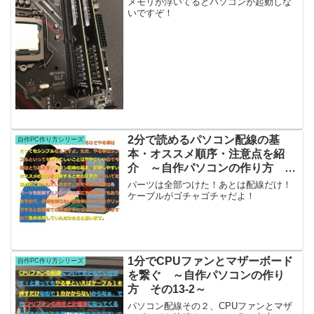
メモリが浮いてるとパソコンが起動しな
いですぞ！
2分で読めるパソコン配線の基
自作PC作り方シリーズ
本・オススメ順序・注意点を紹
介 ～自作パソコンの作り方 そ
の13-0～
パーツは全部つけた！あとは配線だけ！
ケーブルがゴチャゴチャだよ！
1分でCPUファンとマザーボード
自作PC作り方シリーズ
を繋ぐ ～自作パソコンの作り
方 その13-2～
パソコン配線その２、CPUファンとマザ