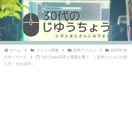
ホーム
パソコン関連
自作パソコン
自作PC作
り方シリーズ
1分でsataSSDと電源を繋ぐ ～自作パソコンの作
り方 その13-9～