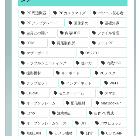
PC周辺機器
PCカスタマイズ
パソコン初心者
PCアップグレード
画像多め
基礎知識
自分との闘い
内蔵HDD
ファイル管理
DTM
長尾製作所
ノートPC
マザーボード
DS220J
トラブルシューティング
使い方
内蔵SSD
撮影機材
キーボード
PCデスク
チップセット
インターネット
Wi-Fi
Crucial
モニターアーム
スマホ
オープンフレーム
配信機材
MacBookAir
Echo
注意喚起
自作PC構成
オープンフレームケース
DIY
バウヒュッテ
無線LAN
カメラ機材
日常
CORSAIR