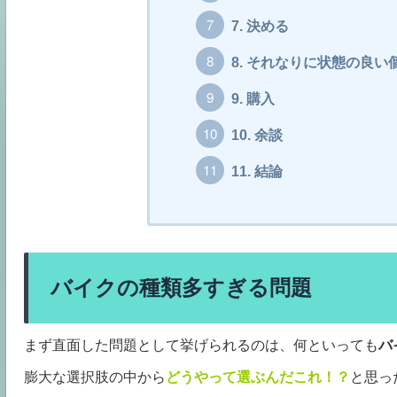
7.
決める
8.
それなりに状態の良い
9.
購入
10.
余談
11.
結論
バイクの種類多すぎる問題
まず直面した問題として挙げられるのは、何といっても
バ
膨大な選択肢の中から
どうやって選ぶんだこれ！？
と思っ