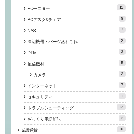
11
PCモニター
8
PCデスク&チェア
7
NAS
2
周辺機器・パーツあれこれ
3
DTM
5
配信機材
2
カメラ
7
インターネット
1
セキュリティ
12
トラブルシューティング
2
ざっくり用語解説
18
仮想通貨