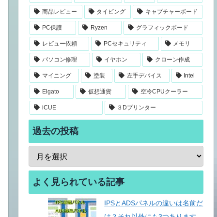
商品レビュー
タイピング
キャプチャーボード
PC保護
Ryzen
グラフィックボード
レビュー依頼
PCセキュリティ
メモリ
パソコン修理
イヤホン
クローン作成
マイニング
塗装
左手デバイス
Intel
Elgato
仮想通貨
空冷CPUクーラー
iCUE
３Dプリンター
過去の投稿
よく見られている記事
IPSとADSパネルの違いは名前だ
け？それ以外にも3つあります