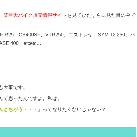
、
某巨大バイク販売情報サイト
を見てひたすらに見た目のみで
、CB400SF、VTR250、エストレヤ、SYM T2 250、パ
E 400、etcetc…
も大事です。
んて思ったんですよ。私は。
んとちがう・・・
」ってなりたくないじゃない？