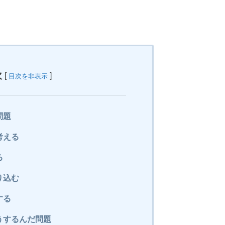
次
[
]
目次を非表示
問題
考える
る
り込む
する
うするんだ問題