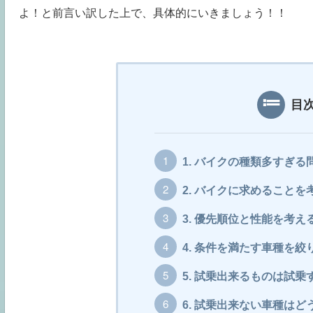
よ！
と前言い訳した上で、
具体的にいきましょう！！
目
1.
バイクの種類多すぎる
2.
バイクに求めることを
3.
優先順位と性能を考え
4.
条件を満たす車種を絞
5.
試乗出来るものは試乗
6.
試乗出来ない車種はど