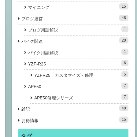
15
マイニング
48
ブログ運営
1
ブログ用語解説
20
バイク関連
1
バイク用語解説
6
YZF-R25
5
YZFR25 カスタマイズ・修理
7
APE50
7
APE50修理シリーズ
40
雑記
15
お得情報
タグ