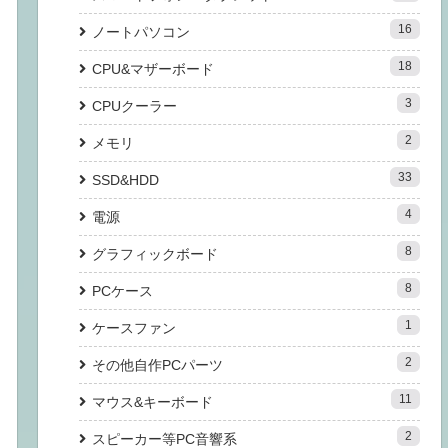
16
ノートパソコン
18
CPU&マザーボード
3
CPUクーラー
2
メモリ
33
SSD&HDD
4
電源
8
グラフィックボード
8
PCケース
1
ケースファン
2
その他自作PCパーツ
11
マウス&キーボード
2
スピーカー等PC音響系