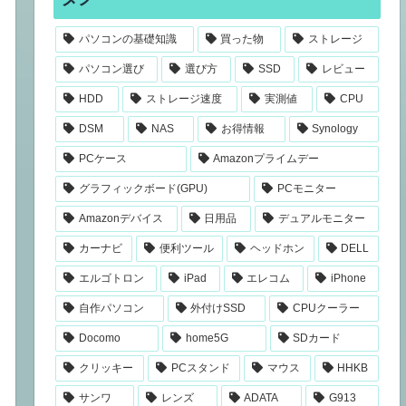
パソコンの基礎知識
買った物
ストレージ
パソコン選び
選び方
SSD
レビュー
HDD
ストレージ速度
実測値
CPU
DSM
NAS
お得情報
Synology
PCケース
Amazonプライムデー
グラフィックボード(GPU)
PCモニター
Amazonデバイス
日用品
デュアルモニター
カーナビ
便利ツール
ヘッドホン
DELL
エルゴトロン
iPad
エレコム
iPhone
自作パソコン
外付けSSD
CPUクーラー
Docomo
home5G
SDカード
クリッキー
PCスタンド
マウス
HHKB
サンワ
レンズ
ADATA
G913