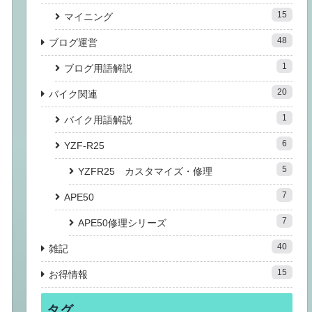
15
マイニング
48
ブログ運営
1
ブログ用語解説
20
バイク関連
1
バイク用語解説
6
YZF-R25
5
YZFR25 カスタマイズ・修理
7
APE50
7
APE50修理シリーズ
40
雑記
15
お得情報
タグ