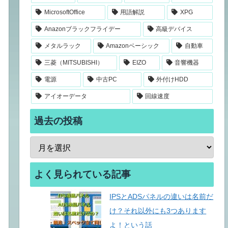
MicrosoftOffice
用語解説
XPG
Anazonブラックフライデー
高級デバイス
メタルラック
Amazonベーシック
自動車
三菱（MITSUBISHI）
EIZO
音響機器
電源
中古PC
外付けHDD
アイオーデータ
回線速度
過去の投稿
よく見られている記事
IPSとADSパネルの違いは名前だ
け？それ以外にも3つあります
よ！という話