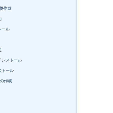
新規作成
約
トール
定
インストール
ストール
の作成