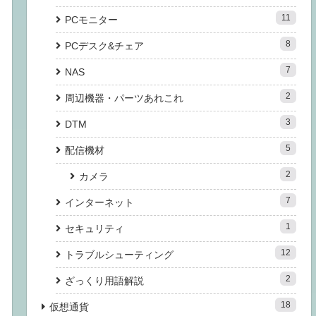
11
PCモニター
8
PCデスク&チェア
7
NAS
2
周辺機器・パーツあれこれ
3
DTM
5
配信機材
2
カメラ
7
インターネット
1
セキュリティ
12
トラブルシューティング
2
ざっくり用語解説
18
仮想通貨