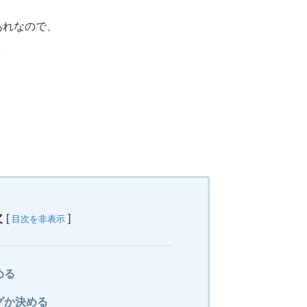
あれなので、
。
次
[
]
目次を非表示
める
グか決める