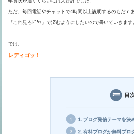
年賀状が届くくらいには大好評でした。
ただ、毎回電話やチャットで4時間以上説明するのも
だｒ
『これ見ろﾄﾞﾔｧ』で済むようにしたいので書いていきます
では、
レディゴッ！
目
1.
ブログ発信テーマを決
2.
有料ブログか無料ブロ