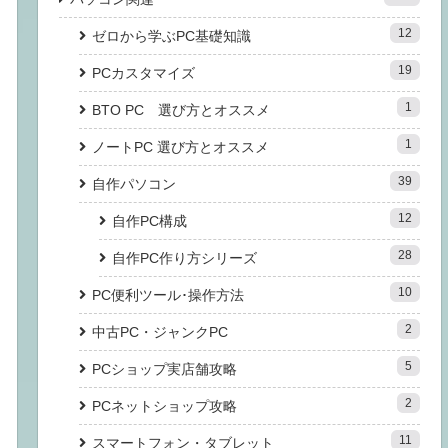
12
ゼロから学ぶPC基礎知識
19
PCカスタマイズ
1
BTO PC 選び方とオススメ
1
ノートPC 選び方とオススメ
39
自作パソコン
12
自作PC構成
28
自作PC作り方シリーズ
10
PC便利ツール･操作方法
2
中古PC・ジャンクPC
5
PCショップ実店舗攻略
2
PCネットショップ攻略
11
スマートフォン・タブレット