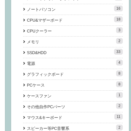
16
ノートパソコン
18
CPU&マザーボード
3
CPUクーラー
2
メモリ
33
SSD&HDD
4
電源
8
グラフィックボード
8
PCケース
1
ケースファン
2
その他自作PCパーツ
11
マウス&キーボード
2
スピーカー等PC音響系