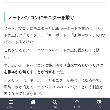
ノートパソコンにモニターを繋ぐ
ノートパソコンにモニターとUSBキーボードを接続し、ベッ
ドの上には「モニター」「キーボード」「無線マウス」の3つ
だけにする方法だ。
これをするとノートパソコンをベッドの上に置かなくて済
む。
早い話がノートパソコンに熱が溜まり
出火するというリスク
を根本から無くすことが出来る
のだ。
デメリットは、キーボードとモニターが外付けになる事で、
単純に物が増えてノートパソコンのコンパクトという利点が
無くなってしまう事だ。
コンパクトなモニターと無線キーボード＆マウスなら多少ま
メニュー
ホーム
検索
トップ
サイドバー
しだが、適当なモニターでも9000円位かかる。