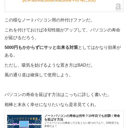
pc/iPad/Macbook/Macbook Pro 等に対応
この様なノートパソコン用の外付けファンだ。
これを付けておけば冷却性能がアップして、パソコンの寿命
が延びるだろう。
5000円もかからずにサッと出来る対策
としてはかなり効果が
ある。
ただし、吸気を妨げるような置き方はBADだ。
風の通り道は確保して使用しよう。
パソコンの寿命を延ばす方法はこっちに詳しく書いた。
相棒と末永く幸せになりたいなら是非見てくれ。
ノートパソコンの寿命は何年？10年目でも好調！寿命
を延ばす方法
ノートパソコンの寿命ってどれくらい持つの？んー、10年目でも
余裕だよ！